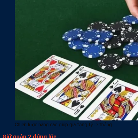
Chiến lược nâng cao giúp gia tăng tỷ lệ thắng
Giữ quân 2 đúng lúc