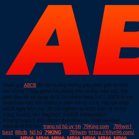
Kiếm
Người
Đặt
–
Chọn
Tiền
Mới
Cược
Quy
Tỷ
Kèo
Luật
Tại
Châu
Đặt
ABC8
Âu
Cược,
Cách
Chơi
Tham gia
ABC8
để tận hưởng những giây phút giải trí đỉnh
cao với hệ thống game bài phong phú và đầy màu sắc. Với
giao diện dễ sử dụng và hỗ trợ khách hàng 24/7, ABC8 là lựa
chọn hoàn hảo cho những ai đam mê cá cược. Hãy gia nhập
ABC8 ngay hôm nay để trải nghiệm sự khác biệt và cơ hội
trúng thưởng lớn! Hagtags: #ABC8 #nhacaiabc8
#trangchuabc8 #abc8com #abc8casino #linkvaoabc8
#linkabc8 Đối tác:
trang nổ hũ uy tín
,
79King com
, ,
789win1
best
,
88clb
,
Nổ hũ
,
79KING
,
, ,
789wim
,
https://69vn96.com/
Đối tác:
MB66
,
MB66
,
MB66
,
MB66
,
MB66
,
MB66
,
MB66
,