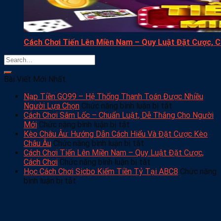
Cách Chơi Tiến Lên Miền Nam – Quy Luật Đặt Cược, C
Bài Viết Mới Nhất
Nạp Tiền GO99 – Hệ Thống Thanh Toán Được Nhiều
ở
Người Lựa Chọn
Chức năng bình luận bị tắt
Nạp
Cách Chơi Sâm Lốc – Chuẩn Luật, Dễ Thắng Cho Người
ở
Tiền
Mới
Chức năng bình luận bị tắt
Cách
GO99
Kèo Châu Âu: Hướng Dẫn Cách Hiểu Và Đặt Cược Kèo
Chơi
ở
–
Châu Âu
Chức năng bình luận bị tắt
Sâm
Kèo
Hệ
Cách Chơi Tiến Lên Miền Nam – Quy Luật Đặt Cược,
Lốc
Châu
ở
Thống
Cách Chơi
Chức năng bình luận bị tắt
–
Âu:
Cách
Thanh
Học Cách Chơi Sicbo Kiếm Tiền Tỷ Tại ABC8
Chức năng
ở
Chuẩn
Hướng
Chơi
Toán
bình luận bị tắt
Học
Luật,
Dẫn
Tiến
Được
Cách
Dễ
Cách
Lên
Nhiều
Chơi
Thắng
Hiểu
Miền
Người
Sicbo
Cho
Và
Nam
Lựa