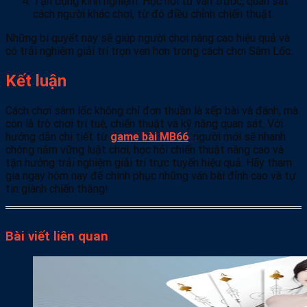
Tận dụng kinh nghiệm: Học hỏi từ ván trước, quan sát
cách người khác chơi, từ đó điều chỉnh chiến thuật.
Những bí quyết này sẽ giúp người chơi nâng cao hiệu quả và
có trải nghiệm giải trí trọn vẹn hơn trong cách chơi Sâm Lốc.
Kết luận
Cách chơi sâm lốc không chỉ đơn thuần là xếp bài và đánh, mà
còn là trò chơi trí tuệ, chiến thuật và kỹ năng quan sát. Với
hướng dẫn chi tiết từ
game bài MB66
, người mới sẽ nhanh
chóng nắm vững luật chơi, học hỏi chiến thuật nâng cao và
tận hưởng trải nghiệm giải trí trực tuyến hiệu quả. Hãy tham
gia ngay hôm nay để chinh phục những ván bài đỉnh cao và tự
tin giành chiến thắng!
Bài viết liên quan