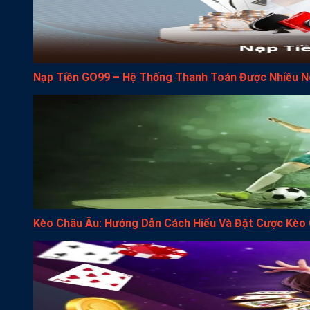
Nạp Tiền GO99 – Hệ Thống Thanh Toán Được Nhiều N
Kèo Châu Âu: Hướng Dẫn Cách Hiểu Và Đặt Cược Kèo