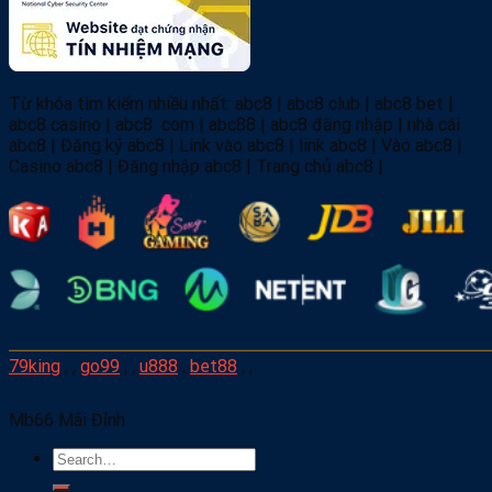
Từ khóa tìm kiếm nhiều nhất: abc8 | abc8 club | abc8 bet |
abc8 casino | abc8 com | abc88 | abc8 đăng nhập | nhà cái
abc8 | Đăng ký abc8 | Link vào abc8 | link abc8 | Vào abc8 |
Casino abc8 | Đăng nhập abc8 | Trang chủ abc8 |
79king
, ,
go99
, ,
u888
,
bet88
, ,
Mb66 Mãi Đỉnh