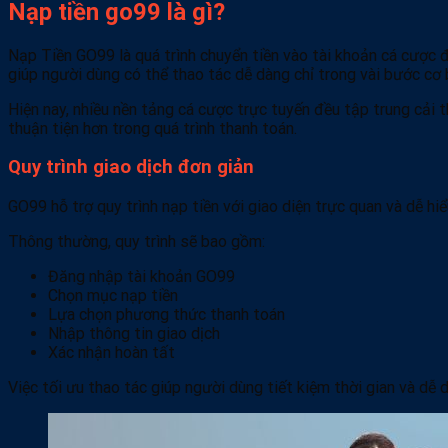
Nạp tiền go99 là gì?
Nạp Tiền GO99 là quá trình chuyển tiền vào tài khoản cá cược đ
giúp người dùng có thể thao tác dễ dàng chỉ trong vài bước cơ 
Hiện nay, nhiều nền tảng cá cược trực tuyến đều tập trung cải 
thuận tiện hơn trong quá trình thanh toán.
Quy trình giao dịch đơn giản
GO99 hỗ trợ quy trình nạp tiền với giao diện trực quan và dễ hiể
Thông thường, quy trình sẽ bao gồm:
Đăng nhập tài khoản GO99
Chọn mục nạp tiền
Lựa chọn phương thức thanh toán
Nhập thông tin giao dịch
Xác nhận hoàn tất
Việc tối ưu thao tác giúp người dùng tiết kiệm thời gian và dễ 