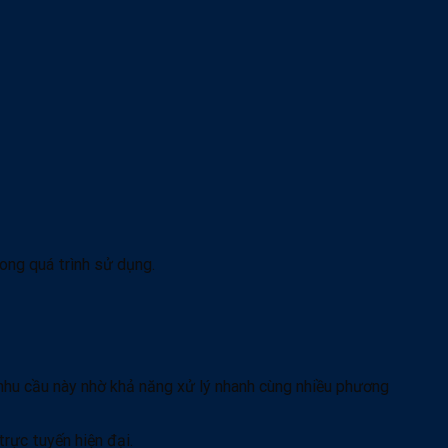
ong quá trình sử dụng.
 nhu cầu này nhờ khả năng xử lý nhanh cùng nhiều phương
trực tuyến hiện đại.