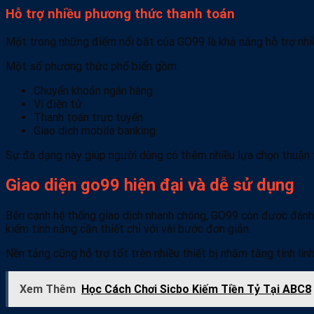
Hỗ trợ nhiều phương thức thanh toán
Một trong những điểm nổi bật của GO99 là khả năng hỗ trợ nhiề
Một số phương thức phổ biến gồm:
Chuyển khoản ngân hàng
Ví điện tử
Thanh toán trực tuyến
Giao dịch mobile banking
Sự đa dạng này giúp người dùng có thêm nhiều lựa chọn thuận t
Giao diện go99 hiện đại và dễ sử dụng
Bên cạnh hệ thống giao dịch nhanh chóng, GO99 còn được đánh g
kiếm tính năng cần thiết chỉ với vài bước đơn giản.
Nền tảng cũng hỗ trợ tốt trên nhiều thiết bị nhằm tăng tính lin
Xem Thêm
Học Cách Chơi Sicbo Kiếm Tiền Tỷ Tại ABC8