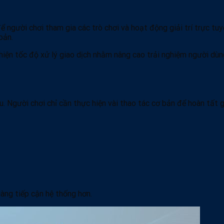
ể người chơi tham gia các trò chơi và hoạt động giải trí trực tu
bản.
thiện tốc độ xử lý giao dịch nhằm nâng cao trải nghiệm người dù
u. Người chơi chỉ cần thực hiện vài thao tác cơ bản để hoàn tất g
dàng tiếp cận hệ thống hơn.