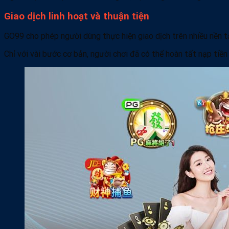
Giao dịch linh hoạt và thuận tiện
GO99 cho phép người dùng thực hiện giao dịch trên nhiều nền 
Chỉ với vài bước cơ bản, người chơi đã có thể hoàn tất nạp tiền