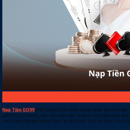
XỔ SỐ
NỔ HŨ
BẮN CÁ
GAME BÀI
KHUYẾN MÃI
GIẤY PHÉP
HƯỚNG DẪN
Đăng Ký ABC8
Đăng Nhập Abc8
Nạp tiền ABC8
Rút tiền ABC8
Tải App ABC8
Liên Hệ ABC8
01
Th6
Nạp Tiền GO99
hiện đang được nhiều người quan tâm nhờ quy t
giải trí trực tuyến, việc lựa chọn nền tảng có hệ thống giao dịc
còn mang đến khả năng thao tác linh hoạt trên cả điện thoại lẫ