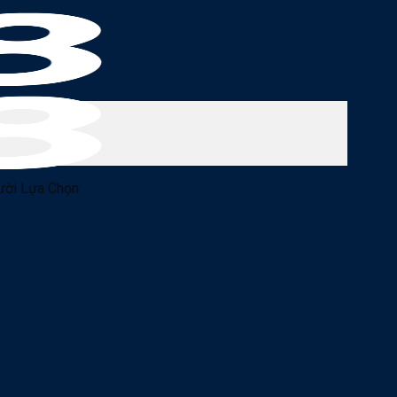
ười Lựa Chọn