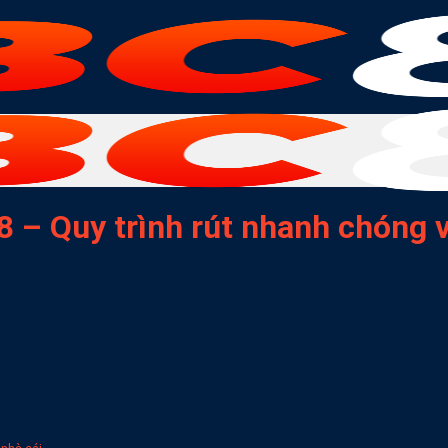
8 – Quy trình rút nhanh chóng 