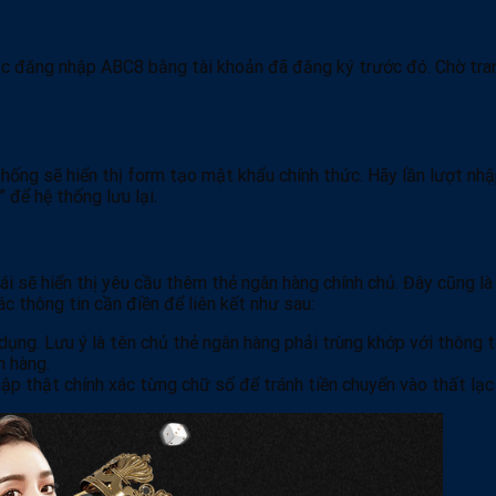
c đăng nhập ABC8 bằng tài khoản đã đăng ký trước đó. Chờ trang 
thống sẽ hiển thị form tạo mật khẩu chính thức. Hãy lần lượt nhậ
 để hệ thống lưu lại.
i sẽ hiển thị yêu cầu thêm thẻ ngân hàng chính chủ. Đây cũng l
c thông tin cần điền để liên kết như sau:
ng. Lưu ý là tên chủ thẻ ngân hàng phải trùng khớp với thông ti
n hàng.
hập thật chính xác từng chữ số để tránh tiền chuyển vào thất lạc