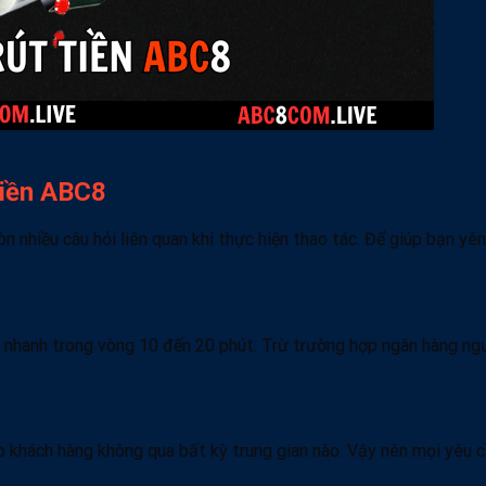
tiền ABC8
òn nhiều câu hỏi liên quan khi thực hiện thao tác. Để giúp bạn y
t nhanh trong vòng 10 đến 20 phút. Trừ trường hợp ngân hàng ngư
 cho khách hàng không qua bất kỳ trung gian nào. Vậy nên mọi yêu