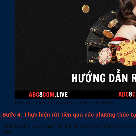
Bắt buộc thêm thẻ ngân hàng để rút tiền ABC8
Bước 4: Thực hiện rút tiền qua các phương thức tạ
Hoàn thành 2 bước phía trên nhà cái sẽ chuyển thẳng hội viên 
trên.