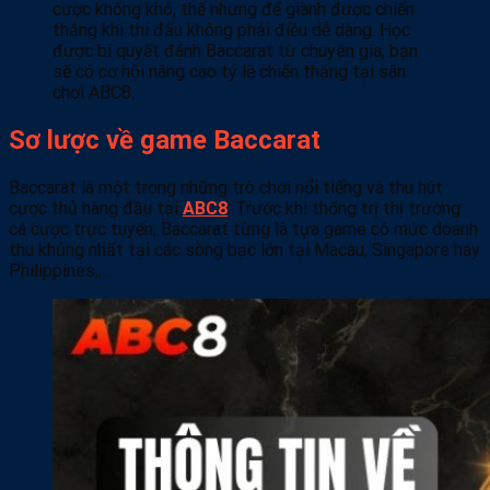
cược không khó, thế nhưng để giành được chiến
thắng khi thi đấu không phải điều dễ dàng. Học
được bí quyết đánh Baccarat từ chuyên gia, bạn
sẽ có cơ hội nâng cao tỷ lệ chiến thắng tại sân
chơi ABC8.
Sơ lược về game Baccarat
Baccarat là một trong những trò chơi nổi tiếng và thu hút
cược thủ hàng đầu tại
ABC8
. Trước khi thống trị thị trường
cá cược trực tuyến, Baccarat từng là tựa game có mức doanh
thu khủng nhất tại các sòng bạc lớn tại Macau, Singapore hay
Philippines,…