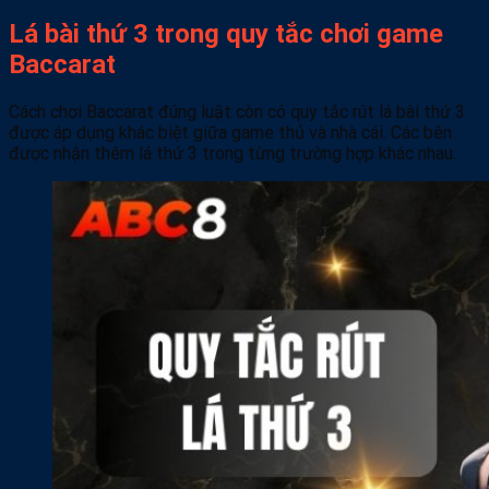
Lá bài thứ 3 trong quy tắc chơi game
Baccarat
Cách chơi Baccarat đúng luật còn có quy tắc rút lá bài thứ 3
được áp dụng khác biệt giữa game thủ và nhà cái. Các bên
được nhận thêm lá thứ 3 trong từng trường hợp khác nhau.