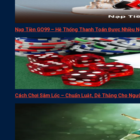
Nạp Tiền GO99 – Hệ Thống Thanh Toán Được Nhiều N
Cách Chơi Sâm Lốc – Chuẩn Luật, Dễ Thắng Cho Ngườ