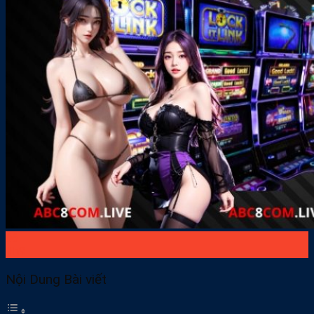
GAME BÀI
KHUYẾN MÃI
GIẤY PHÉP
HƯỚNG DẪN
Đăng Ký ABC8
Đăng Nhập Abc8
Nạp tiền ABC8
Rút tiền ABC8
Tải App ABC8
Liên Hệ ABC8
06
Th9
Nội Dung Bài viết