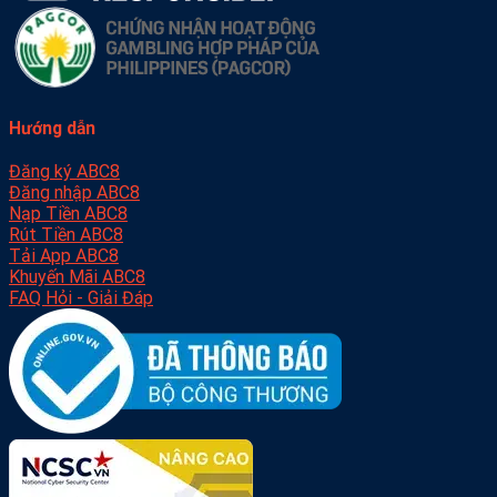
Hướng dẫn
Đăng ký ABC8
Đăng nhập ABC8
Nạp Tiền ABC8
Rút Tiền ABC8
Tải App ABC8
Khuyến Mãi ABC8
FAQ Hỏi - Giải Đáp