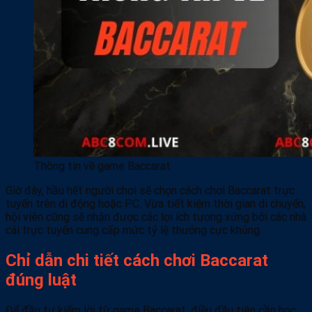
Thông tin về game Baccarat
Giờ đây, hầu hết người chơi sẽ chọn cách chơi Baccarat trực
tuyến trên di động hoặc PC. Vừa tiết kiệm thời gian di chuyển,
hội viên cũng sẽ nhận được các lợi ích tương xứng bởi các nhà
cái trực tuyến cung cấp mức tỷ lệ thưởng cực khủng.
Chỉ dẫn chi tiết cách chơi Baccarat
đúng luật
Để đầu tư kiếm lời từ game Baccarat, điều đầu tiên cần học