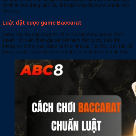
chính là chơi đúng luật. Cụ thể cách chơi Baccarat chuẩn xác
như sau:
Luật đặt cược game Baccarat
Game này thường được tổ chức tại các sòng casino trực
tuyến. Hội viên tham gia sẽ tiến hành đặt cược, trao đổi
thông tin thông qua video call với nhà cái. Tại đây, bet thủ sẽ
tham gia đặt cược dưới sự chỉ dẫn của các Dealer xinh đẹp.